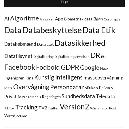
Tags
Algoritme
AI
App
Børn
Biometrisk data
Coronapas
Annoncer
Databeskyttelse
Data
Data Etik
Datasikkerhed
Datakøbmænd
Data Læk
DR
Datatilsynet
Digitalisering
EU
Digitaliseringsstyrelsen
Facebook
GDPR
Fodbold
Google
Hack
Kunstig Intelligens
masseovervågning
Ingeniøren
Kina
Overvågning
Persondata
Privacy
Politiken
Meta
Sundhedsdata
Teledata
Privatliv
Regeringen
Radar Media
Version2
Tracking
TV2
TikTok
Washington Post
Twitter
Wired
Zetland