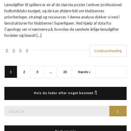
Lønudgifter til spillere er en af de største poster i enhver professionel
fodboldklubs budget, og de kan afsløre lidt om klubbernes
prioriteringer, strategi og ressourcer. I denne analyse dykker vi ned i
lønstrukturen for klubberne i Superligaen. Ved hjælp af data fra
Capology ser vi nærmere på, hvordan de samlede årlige lønudgifter
fordeler sig blandt […]
Continue Reading
1
2
3
…
23
Næste »
Hvis du leder efter noget bestemt 👇
Search
Searc
for: