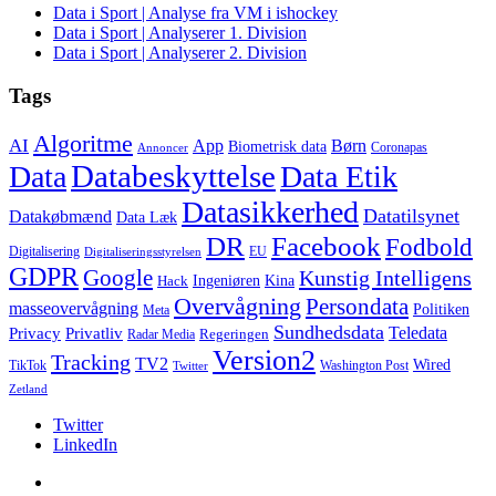
Data i Sport | Analyse fra VM i ishockey
Data i Sport | Analyserer 1. Division
Data i Sport | Analyserer 2. Division
Tags
Algoritme
AI
App
Børn
Biometrisk data
Coronapas
Annoncer
Databeskyttelse
Data
Data Etik
Datasikkerhed
Datatilsynet
Datakøbmænd
Data Læk
DR
Facebook
Fodbold
Digitalisering
EU
Digitaliseringsstyrelsen
GDPR
Google
Kunstig Intelligens
Ingeniøren
Kina
Hack
Overvågning
Persondata
masseovervågning
Politiken
Meta
Sundhedsdata
Teledata
Privacy
Privatliv
Regeringen
Radar Media
Version2
Tracking
TV2
Wired
TikTok
Washington Post
Twitter
Zetland
Twitter
LinkedIn