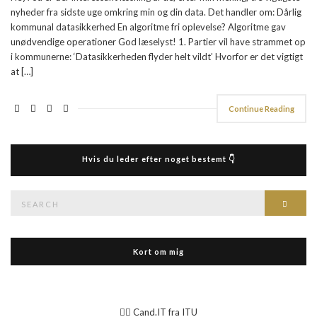
nyheder fra sidste uge omkring min og din data. Det handler om: Dårlig
kommunal datasikkerhed En algoritme fri oplevelse? Algoritme gav
unødvendige operationer God læselyst! 1. Partier vil have strammet op
i kommunerne: ‘Datasikkerheden flyder helt vildt’ Hvorfor er det vigtigt
at […]
Continue Reading
Hvis du leder efter noget bestemt 👇
Search
Searc
for:
Kort om mig
👉🏻 Cand.IT fra ITU