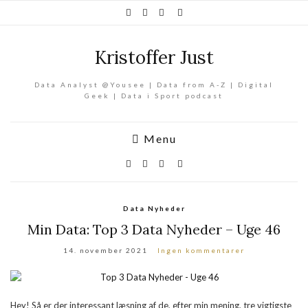
Kristoffer Just
Data Analyst @Yousee | Data from A-Z | Digital
Geek | Data i Sport podcast
Menu
Data Nyheder
Min Data: Top 3 Data Nyheder – Uge 46
14. november 2021
Ingen kommentarer
Hey! Så er der interessant læsning af de, efter min mening, tre vigtigste