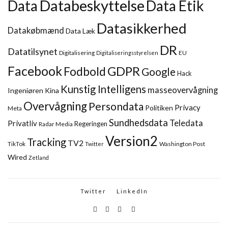
Databeskyttelse
Data
Data Etik
Datasikkerhed
Datakøbmænd
Data Læk
DR
Datatilsynet
Digitalisering
EU
Digitaliseringsstyrelsen
Facebook
GDPR
Fodbold
Google
Hack
Kunstig Intelligens
masseovervågning
Ingeniøren
Kina
Overvågning
Persondata
Privacy
Politiken
Meta
Sundhedsdata
Teledata
Privatliv
Regeringen
Radar Media
Version2
Tracking
TV2
TikTok
Washington Post
Twitter
Wired
Zetland
Twitter
LinkedIn