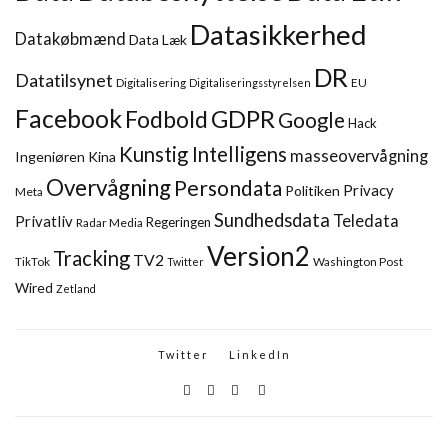
Datasikkerhed
Datakøbmænd
Data Læk
DR
Datatilsynet
Digitalisering
EU
Digitaliseringsstyrelsen
Facebook
GDPR
Fodbold
Google
Hack
Kunstig Intelligens
masseovervågning
Ingeniøren
Kina
Overvågning
Persondata
Privacy
Politiken
Meta
Sundhedsdata
Teledata
Privatliv
Regeringen
Radar Media
Version2
Tracking
TV2
TikTok
Washington Post
Twitter
Wired
Zetland
Twitter
LinkedIn