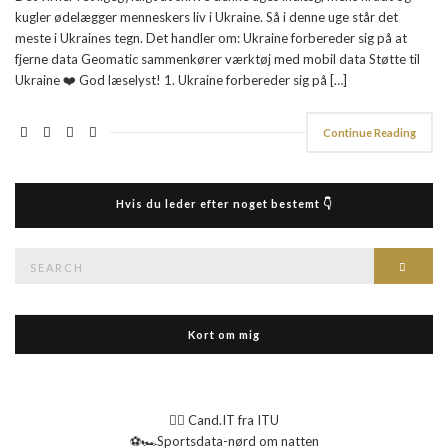
kugler ødelægger menneskers liv i Ukraine. Så i denne uge står det
meste i Ukraines tegn. Det handler om: Ukraine forbereder sig på at
fjerne data Geomatic sammenkører værktøj med mobil data Støtte til
Ukraine ❤️ God læselyst! 1. Ukraine forbereder sig på […]
Continue Reading
Hvis du leder efter noget bestemt 👇
Search
Searc
for:
Kort om mig
👉🏻 Cand.IT fra ITU
⚽🏎️Sportsdata-nørd om natten