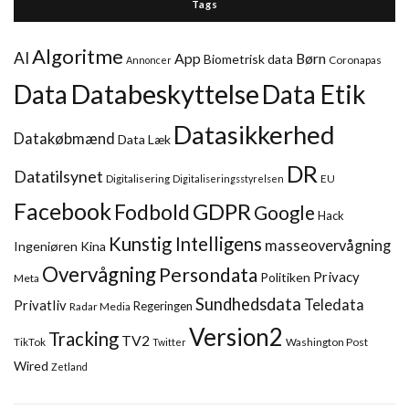
Tags
Algoritme
AI
App
Børn
Biometrisk data
Coronapas
Annoncer
Databeskyttelse
Data
Data Etik
Datasikkerhed
Datakøbmænd
Data Læk
DR
Datatilsynet
Digitalisering
EU
Digitaliseringsstyrelsen
Facebook
GDPR
Fodbold
Google
Hack
Kunstig Intelligens
masseovervågning
Ingeniøren
Kina
Overvågning
Persondata
Privacy
Politiken
Meta
Sundhedsdata
Teledata
Privatliv
Regeringen
Radar Media
Version2
Tracking
TV2
TikTok
Washington Post
Twitter
Wired
Zetland