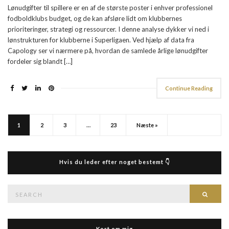
Lønudgifter til spillere er en af de største poster i enhver professionel
fodboldklubs budget, og de kan afsløre lidt om klubbernes
prioriteringer, strategi og ressourcer. I denne analyse dykker vi ned i
lønstrukturen for klubberne i Superligaen. Ved hjælp af data fra
Capology ser vi nærmere på, hvordan de samlede årlige lønudgifter
fordeler sig blandt […]
Continue Reading
1
2
3
…
23
Næste »
Hvis du leder efter noget bestemt 👇
Search
Searc
for:
Kort om mig