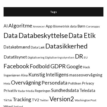
Tags
Algoritme
AI
App
Børn
Biometrisk data
Coronapas
Annoncer
Databeskyttelse
Data
Data Etik
Datasikkerhed
Datakøbmænd
Data Læk
DR
Datatilsynet
Digitalisering
EU
Digitaliseringsstyrelsen
Facebook
GDPR
Fodbold
Google
Hack
Kunstig Intelligens
masseovervågning
Ingeniøren
Kina
Overvågning
Persondata
Privacy
Politiken
Meta
Sundhedsdata
Teledata
Privatliv
Regeringen
Radar Media
Version2
Tracking
TV2
TikTok
Washington Post
Twitter
Wired
Zetland