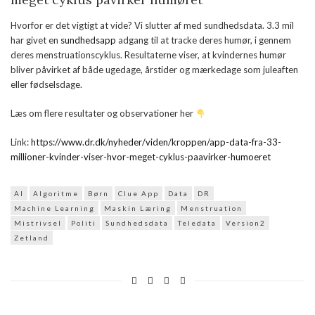
Hvorfor er det vigtigt at vide? Vi slutter af med sundhedsdata. 3.3 mil
har givet en
sundhedsapp
adgang til at tracke deres humør, i gennem
deres menstruationscyklus. Resultaterne viser, at kvindernes humør
bliver påvirket af både ugedage, årstider og mærkedage som juleaften
eller fødselsdage.
Læs om flere resultater og observationer her
Link:
https://www.dr.dk/nyheder/viden/kroppen/app-data-fra-33-
millioner-kvinder-viser-hvor-meget-cyklus-paavirker-humoeret
AI
Algoritme
Børn
Clue App
Data
DR
Machine Learning
Maskin Læring
Menstruation
Mistrivsel
Politi
Sundhedsdata
Teledata
Version2
Zetland