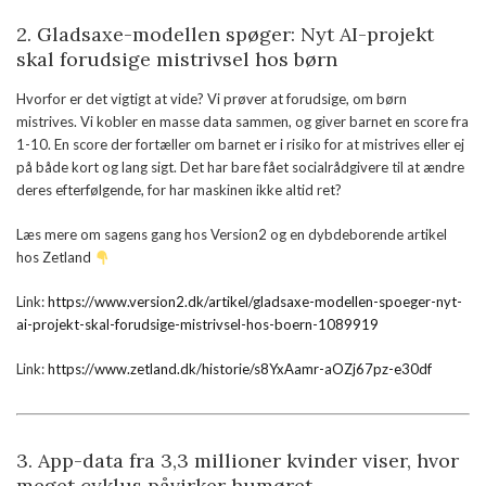
2. Gladsaxe-modellen spøger: Nyt AI-projekt
skal forudsige mistrivsel hos børn
Hvorfor er det vigtigt at vide? Vi prøver at forudsige, om børn
mistrives. Vi kobler en masse data sammen, og giver barnet en score fra
1-10. En score der fortæller om barnet er i risiko for at mistrives eller ej
på både kort og lang sigt. Det har bare fået socialrådgivere til at ændre
deres efterfølgende, for har maskinen ikke altid ret?
Læs mere om sagens gang hos Version2 og en dybdeborende artikel
hos Zetland
Link:
https://www.version2.dk/artikel/gladsaxe-modellen-spoeger-nyt-
ai-projekt-skal-forudsige-mistrivsel-hos-boern-1089919
Link:
https://www.zetland.dk/historie/s8YxAamr-aOZj67pz-e30df
3.
App-data fra 3,3 millioner kvinder viser, hvor
meget cyklus påvirker humøret