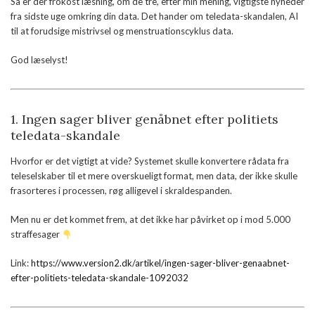
Så er der frokost læsning, om de tre, efter min mening, vigtigste nyheder
fra sidste uge omkring din data. Det hander om teledata-skandalen, AI
til at forudsige mistrivsel og menstruationscyklus data.
God læselyst!
1. Ingen sager bliver genåbnet efter politiets
teledata-skandale
Hvorfor er det vigtigt at vide? Systemet skulle konvertere rådata fra
teleselskaber til et mere overskueligt format, men data, der ikke skulle
frasorteres i processen, røg alligevel i skraldespanden.
Men nu er det kommet frem, at det ikke har påvirket op i mod 5.000
straffesager
Link:
https://www.version2.dk/artikel/ingen-sager-bliver-genaabnet-
efter-politiets-teledata-skandale-1092032