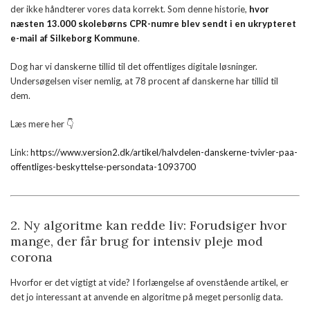
der ikke håndterer vores data korrekt. Som denne historie,
hvor
næsten 13.000 skolebørns CPR-numre blev sendt i en ukrypteret
e-mail af Silkeborg Kommune
.
Dog har vi danskerne tillid til det offentliges digitale løsninger.
Undersøgelsen viser nemlig, at 78 procent af danskerne har tillid til
dem.
Læs mere her 👇
Link:
https://www.version2.dk/artikel/halvdelen-danskerne-tvivler-paa-
offentliges-beskyttelse-persondata-1093700
2.
Ny algoritme kan redde liv: Forudsiger hvor
mange, der får brug for intensiv pleje mod
corona
Hvorfor er det vigtigt at vide? I forlængelse af ovenstående artikel, er
det jo interessant at anvende en algoritme på meget personlig data.