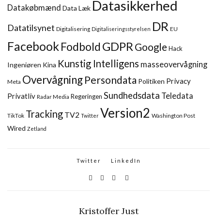
Datasikkerhed
Datakøbmænd
Data Læk
DR
Datatilsynet
Digitalisering
EU
Digitaliseringsstyrelsen
Facebook
GDPR
Fodbold
Google
Hack
Kunstig Intelligens
masseovervågning
Ingeniøren
Kina
Overvågning
Persondata
Privacy
Politiken
Meta
Sundhedsdata
Teledata
Privatliv
Regeringen
Radar Media
Version2
Tracking
TV2
TikTok
Washington Post
Twitter
Wired
Zetland
Twitter
LinkedIn
Kristoffer Just