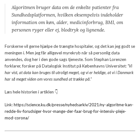
Algoritmen bruger data om de enkelte patienter fra
Sundhedsplatformen, hvilken eksempelvis indeholder
information om køn, alder, medicinforbrug, BMI, om
personen ryger eller ej, blodtryk og lignende.
Forskerne vil gerne hjælpe de trængte hospitaler, og det kan jeg godt se
meningen i. Men jeg får alligevel myrekryb når så personlig data
anvendes, dog her i den gode sags tjeneste. Som Stephan Lorenzen
forklarer, forsker på Datalogisk Institut på Københavns Universitet:
”Vi
har vist, at data kan bruges til utroligt meget, og vi er heldige, at vi i Danmark
har så meget viden om vores sundhed at trække på.”
Læs hele historien i artiklen 👇
Link:
https://science.ku.dk/presse/nyhedsarkiv/2021/ny-algoritme-kan-
redde-liv-forudsiger-hvor-mange-der-faar-brug-for-intensiv-pleje-
mod-corona/